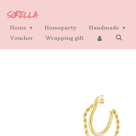
Ga
SORELLA
direct
naar
Home
Homeparty
Handmade
de
Voucher
Wrapping gift
hoofdinhoud