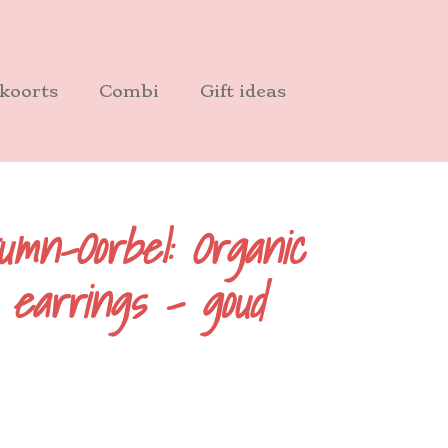
koorts
Combi
Gift ideas
umn-Oorbel: Organic
 earrings - goud