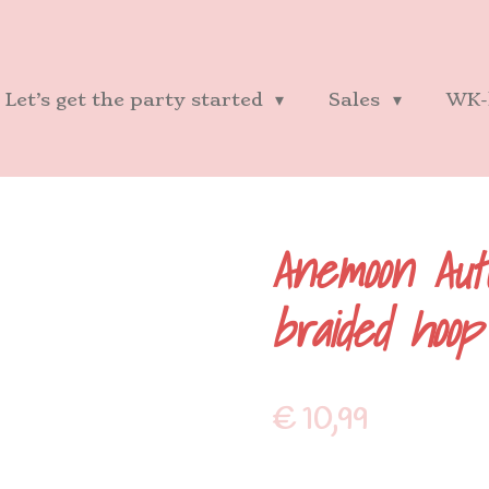
Let’s get the party started
Sales
WK-
Anemoon Aut
braided hoop
€ 10,99