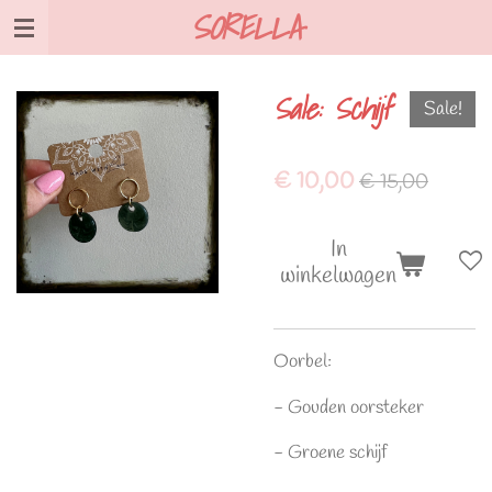
SORELLA
Ga
direct
naar
Sale: Schijf
de
Sale!
hoofdinhoud
€ 10,00
€ 15,00
In
winkelwagen
Oorbel:
- Gouden oorsteker
- Groene schijf