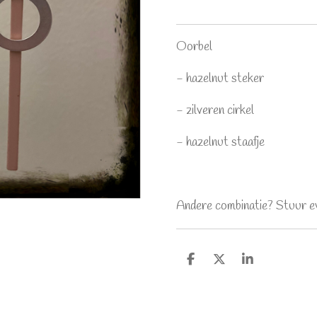
Oorbel
- hazelnut steker
- zilveren cirkel
- hazelnut staafje
Andere combinatie? Stuur ev
D
D
S
e
e
h
l
e
a
e
l
r
n
e