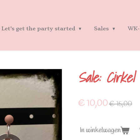
Let’s get the party started
Sales
WK-
Sale: Cirkel
€ 10,00
€ 15,00
In winkelwagen