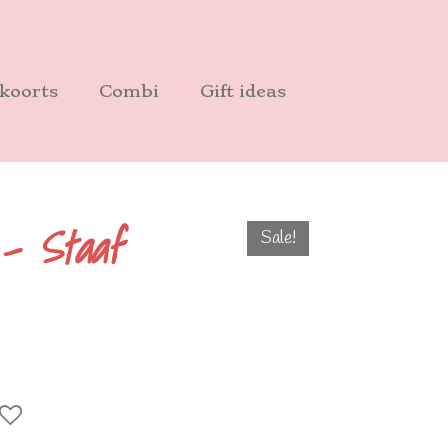
koorts
Combi
Gift ideas
 - Staaf
Sale!