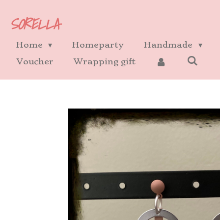
Ga
SORELLA
direct
naar
Home
Homeparty
Handmade
de
Voucher
Wrapping gift
hoofdinhoud