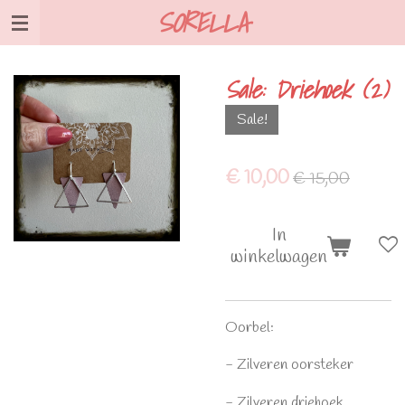
SORELLA
Ga
direct
naar
Sale: Driehoek (2)
de
hoofdinhoud
Sale!
€ 10,00
€ 15,00
In
winkelwagen
Oorbel:
- Zilveren oorsteker
- Zilveren driehoek