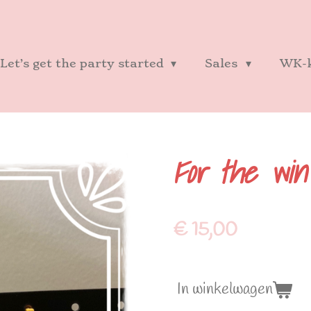
Let’s get the party started
Sales
WK-k
For the win
€ 15,00
In winkelwagen