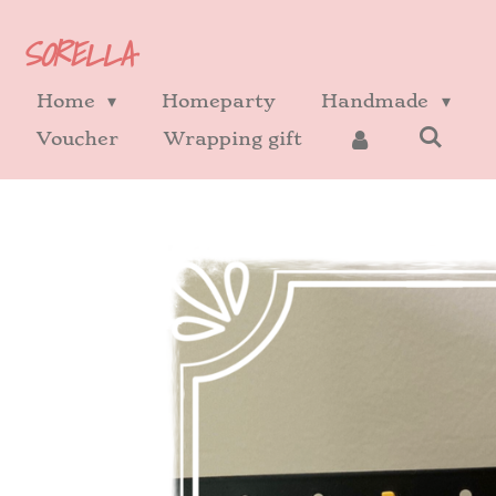
Ga
SORELLA
direct
naar
Home
Homeparty
Handmade
de
Voucher
Wrapping gift
hoofdinhoud