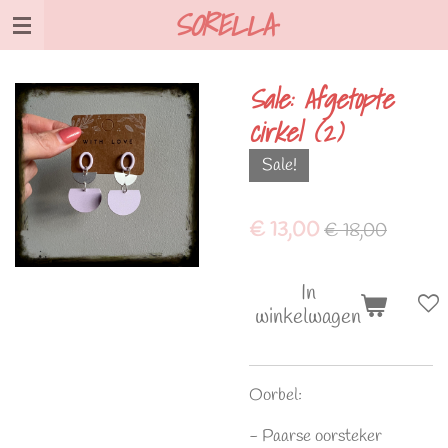
SORELLA
Ga
direct
naar
Sale: Afgetopte
de
cirkel (2)
hoofdinhoud
Sale!
€ 13,00
€ 18,00
In
winkelwagen
Oorbel:
- Paarse oorsteker