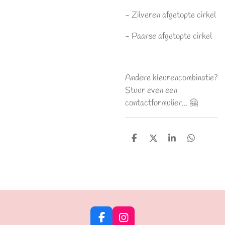
- Zilveren afgetopte cirkel
- Paarse afgetopte cirkel
Andere kleurencombinatie?
Stuur even een
contactformulier... 🤗
D
D
S
D
e
e
h
e
l
e
a
l
e
l
r
e
n
e
n
F
I