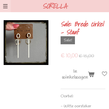
SORELLA
Ga
direct
naar
Sale: Brede cirkel
de
- Staaf
hoofdinhoud
Sale!
€ 10,00
€ 15,00
In
winkelwagen
Oorbel:
- Witte oorsteker