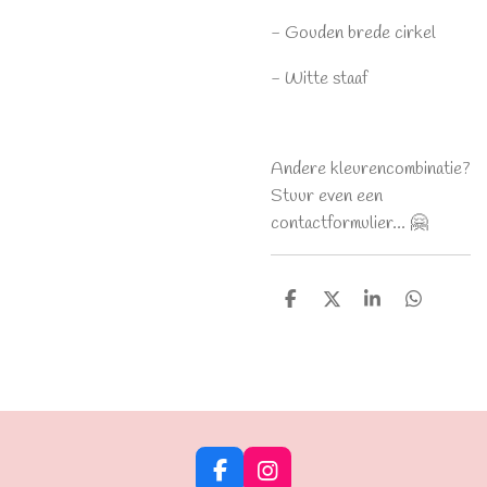
- Gouden brede cirkel
- Witte staaf
Andere kleurencombinatie?
Stuur even een
contactformulier... 🤗
D
D
S
D
e
e
h
e
l
e
a
l
e
l
r
e
n
e
n
F
I