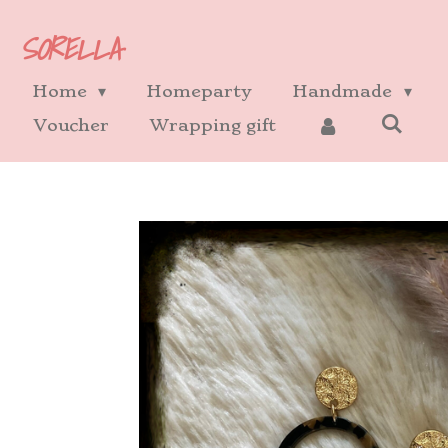
Ga
SORELLA
direct
naar
Home
Homeparty
Handmade
de
Voucher
Wrapping gift
hoofdinhoud