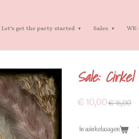
Let’s get the party started
Sales
WK-
Sale: Cirkel
€ 10,00
€ 15,00
In winkelwagen