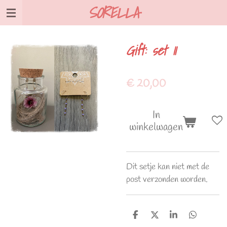
SORELLA
Ga
direct
naar
Gift: set 11
de
hoofdinhoud
€ 20,00
In
winkelwagen
Dit setje kan niet met de
post verzonden worden.
D
D
S
D
e
e
h
e