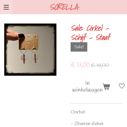
SORELLA
Ga
direct
naar
Sale: Cirkel -
de
Schijf - Staaf
hoofdinhoud
Sale!
€ 13,00
€ 18,00
In
winkelwagen
Oorbel:
- Zilveren steker