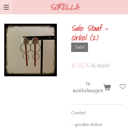
SORELLA
Ga
direct
naar
Sale: Staaf -
de
cirkel (2)
hoofdinhoud
Sale!
€ 13,00
€ 18,00
In
winkelwagen
Oorbel:
- gouden steker