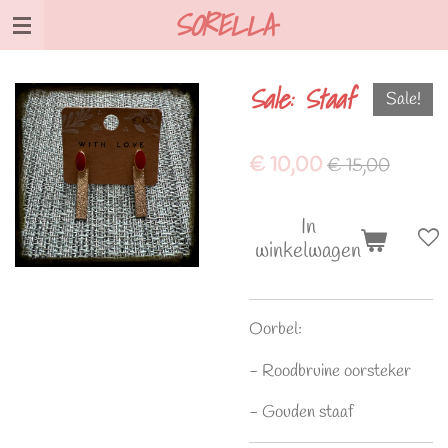
SORELLA
Ga
direct
naar
Sale: Staaf
de
Sale!
hoofdinhoud
€ 10,00
€ 15,00
In
winkelwagen
Oorbel:
- Roodbruine oorsteker
- Gouden staaf