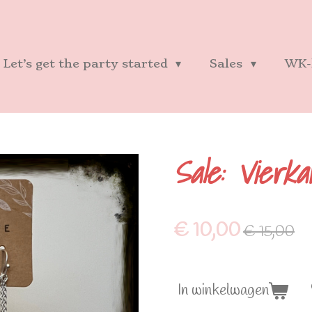
Let’s get the party started
Sales
WK-
Sale: Vierka
€ 10,00
€ 15,00
In winkelwagen