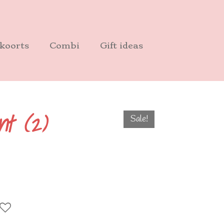
koorts
Combi
Gift ideas
nt (2)
Sale!