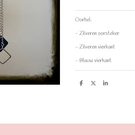
Oorbel:
- Zilveren oorsteker
- Zilveren vierkant
- Blauw vierkant
D
D
S
e
e
h
l
e
a
e
l
r
n
e