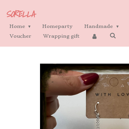
Ga
SORELLA
direct
naar
Home
Homeparty
Handmade
de
Voucher
Wrapping gift
hoofdinhoud