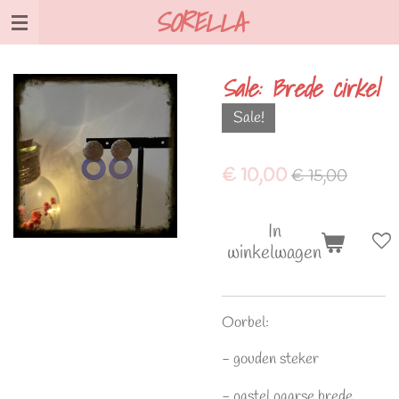
SORELLA
Ga
direct
naar
Sale: Brede cirkel
de
hoofdinhoud
Sale!
€ 10,00
€ 15,00
In
winkelwagen
Oorbel:
- gouden steker
- pastel paarse brede