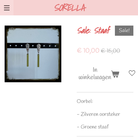
SORELLA
Ga
direct
naar
Sale: Staaf
de
Sale!
hoofdinhoud
€ 10,00
€ 15,00
In
winkelwagen
Oorbel:
- Zilveren oorsteker
- Groene staaf