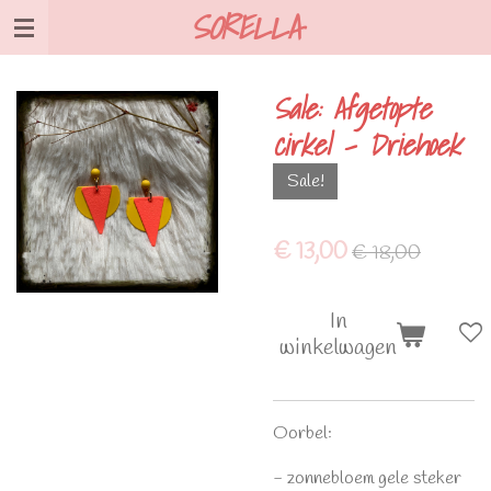
SORELLA
Ga
direct
naar
Sale: Afgetopte
de
cirkel - Driehoek
hoofdinhoud
Sale!
€ 13,00
€ 18,00
In
winkelwagen
Oorbel:
- zonnebloem gele steker