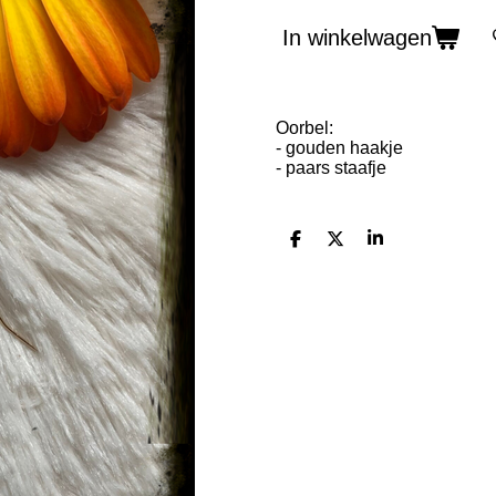
In winkelwagen
Oorbel:
- gouden haakje
- paars staafje
D
D
S
e
e
h
l
e
a
e
l
r
n
e