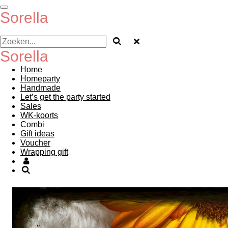
Ga
Sorella
direct
naar
de
hoofdinhoud
Sorella
Home
Homeparty
Handmade
Let’s get the party started
Sales
WK-koorts
Combi
Gift ideas
Voucher
Wrapping gift