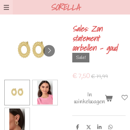
SORELLA
Ga
direct
naar
Sales: Zon
de
statement
hoofdinhoud
oorbellen - goud
Sale!
€ 7,50
€ 14,99
In
winkelwagen
D
D
S
D