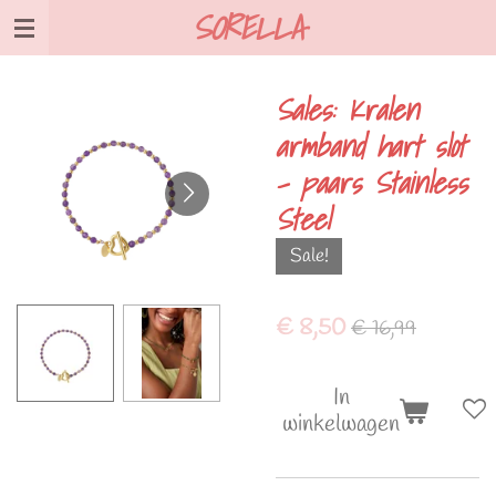
SORELLA
Ga
direct
naar
Sales: Kralen
de
armband hart slot
hoofdinhoud
- paars Stainless
Steel
Sale!
€ 8,50
€ 16,99
In
winkelwagen