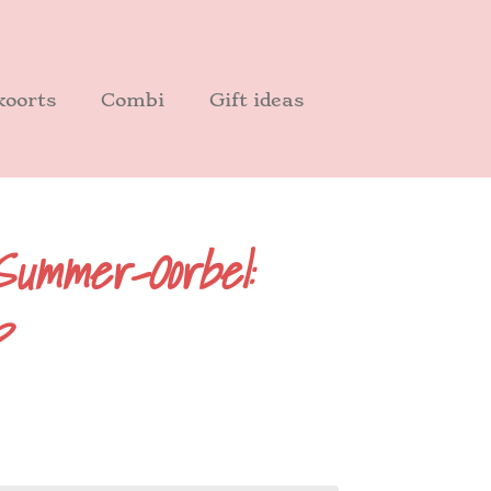
oorts
Combi
Gift ideas
Summer-Oorbel:
p