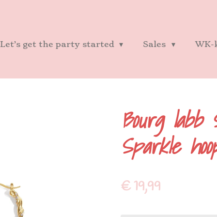
Let’s get the party started
Sales
WK-k
Bourg labb 
Sparkle hoo
€ 19,99