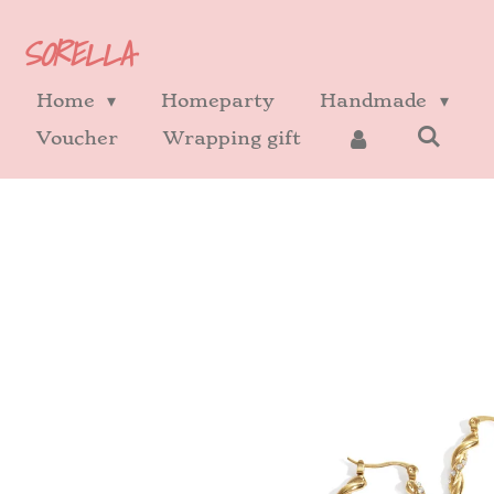
Ga
SORELLA
direct
naar
Home
Homeparty
Handmade
de
Voucher
Wrapping gift
hoofdinhoud