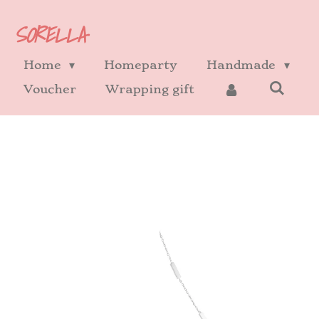
Ga
SORELLA
direct
naar
Home
Homeparty
Handmade
de
Voucher
Wrapping gift
hoofdinhoud