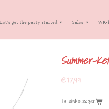
Let’s get the party started
Sales
WK-k
Summer-Kett
€ 17,99
In winkelwagen