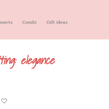
oorts
Combi
Gift ideas
ing: elegance