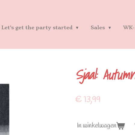
Let’s get the party started
Sales
WK-
Sjaal: Autum
€ 13,99
In winkelwagen