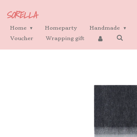
Ga
SORELLA
direct
naar
Home
Homeparty
Handmade
de
Voucher
Wrapping gift
hoofdinhoud