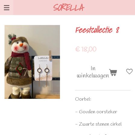
SORELLA
Ga
direct
naar
Feestcollectie 8
de
hoofdinhoud
€ 18,00
In
winkelwagen
Oorbel:
- Gouden oorsteker
- Zwarte stenen cirkel