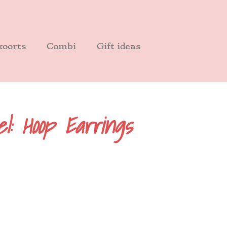
oorts
Combi
Gift ideas
l: Hoop Earrings