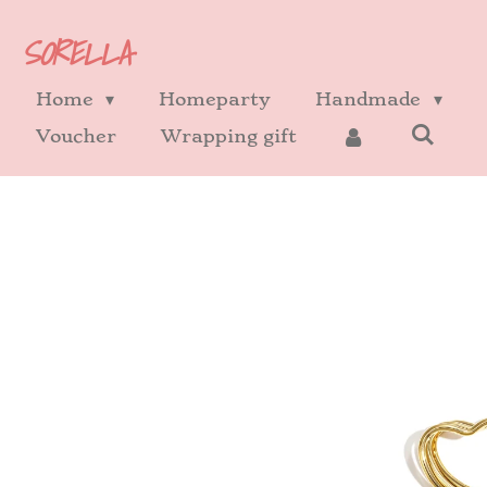
Ga
SORELLA
direct
naar
Home
Homeparty
Handmade
de
Voucher
Wrapping gift
hoofdinhoud