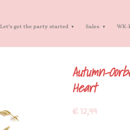
Let’s get the party started
Sales
WK-k
Autumn-Oorbe
Heart
€ 12,99