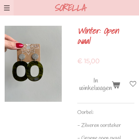
SORELLA
Ga
direct
naar
Winter: Open
de
ovaal
hoofdinhoud
€ 15,00
In
winkelwagen
Oorbel:
- Zilveren oorsteker
- Groene open ovaal