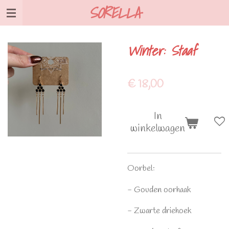
SORELLA
Ga
direct
naar
Winter: Staaf
de
hoofdinhoud
€ 18,00
In
winkelwagen
Oorbel:
- Gouden oorhaak
- Zwarte driehoek