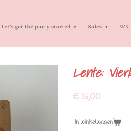
Let’s get the party started
Sales
WK-
Lente: Vier
€ 15,00
In winkelwagen