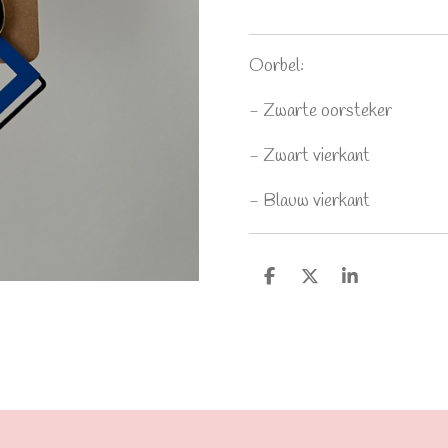
Oorbel:
- Zwarte oorsteker
- Zwart vierkant
- Blauw vierkant
D
D
S
e
e
h
l
e
a
e
l
r
n
e