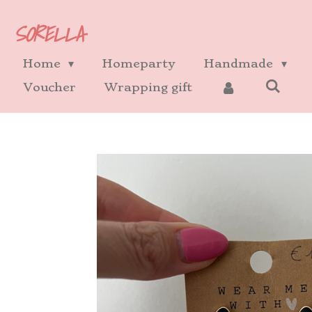
Ga
SORELLA
direct
naar
Home
Homeparty
Handmade
de
Voucher
Wrapping gift
hoofdinhoud