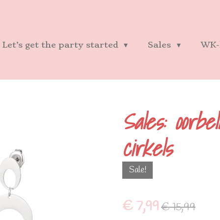
Let’s get the party started
Sales
WK-
Sales: oorbe
cirkels
Sale!
€ 7,99
€ 15,99