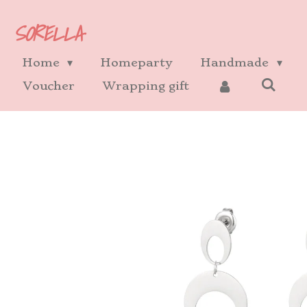
Ga
SORELLA
direct
naar
Home
Homeparty
Handmade
de
Voucher
Wrapping gift
hoofdinhoud